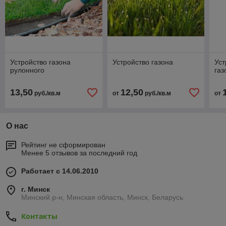
Устройство газона
Устройство газона
Уст
рулонного
газ
13,50
12,50
руб./кв.м
от
руб./кв.м
от
О нас
Рейтинг не сформирован
Менее 5 отзывов за последний год
Работает с 14.06.2010
г. Минск
Минский р-н, Минская область, Минск, Беларусь
Контакты