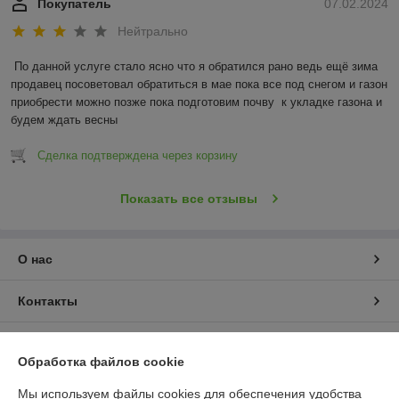
Покупатель
07.02.2024
Нейтрально
По данной услуге стало ясно что я обратился рано ведь ещё зима 
продавец посоветовал обратиться в мае пока все под снегом и газон 
приобрести можно позже пока подготовим почву  к укладке газона и 
будем ждать весны
Сделка подтверждена через корзину
Показать все отзывы
О нас
Контакты
Доставка и оплата
Обработка файлов cookie
График работы
Мы используем файлы cookies для обеспечения удобства