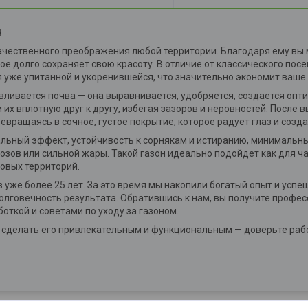
ч
ачественного преображения любой территории. Благодаря ему вы 
ое долго сохраняет свою красоту. В отличие от классического пос
 уже упитанной и укоренившейся, что значительно экономит ваше 
авливается почва — она выравнивается, удобряется, создается опт
 их вплотную друг к другу, избегая зазоров и неровностей. После 
вращаясь в сочное, густое покрытие, которое радует глаз и созда
льный эффект, устойчивость к сорнякам и истиранию, минимальны
зов или сильной жары. Такой газон идеально подойдет как для ча
овых территорий.
 уже более 25 лет. За это время мы накопили богатый опыт и усп
олговечность результата. Обратившись к нам, вы получите профес
откой и советами по уходу за газоном.
ок, сделать его привлекательным и функциональным — доверьте ра