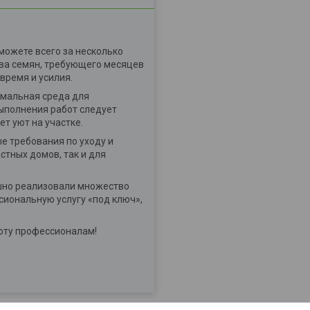
можете всего за несколько
ева семян, требующего месяцев
время и усилия.
имальная среда для
выполнения работ следует
ет уют на участке.
е требования по уходу и
стных домов, так и для
ешно реализовали множество
сиональную услугу «под ключ»,
боту профессионалам!