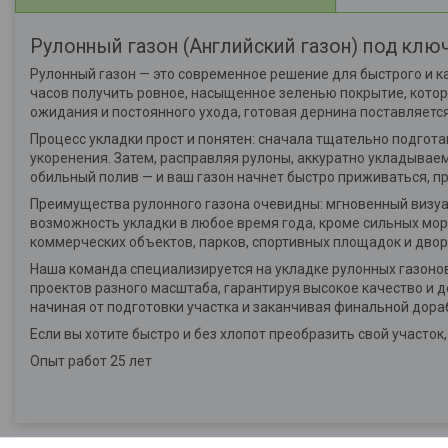
Рулонный газон (Английский газон) под клю
Рулонный газон — это современное решение для быстрого и к
часов получить ровное, насыщенное зеленью покрытие, котор
ожидания и постоянного ухода, готовая дернина поставляется
Процесс укладки прост и понятен: сначала тщательно подгот
укоренения. Затем, расправляя рулоны, аккуратно укладываем
обильный полив — и ваш газон начнет быстро приживаться, пре
Преимущества рулонного газона очевидны: мгновенный визуа
возможность укладки в любое время года, кроме сильных моро
коммерческих объектов, парков, спортивных площадок и двор
Наша команда специализируется на укладке рулонных газонов
проектов разного масштаба, гарантируя высокое качество и д
начиная от подготовки участка и заканчивая финальной дораб
Если вы хотите быстро и без хлопот преобразить свой участ
Опыт работ 25 лет