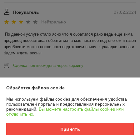
Покупатель
07.02.2024
Нейтрально
По данной услуге стало ясно что я обратился рано ведь ещё зима 
продавец посоветовал обратиться в мае пока все под снегом и газон 
приобрести можно позже пока подготовим почву  к укладке газона и 
будем ждать весны
Сделка подтверждена через корзину
Показать все отзывы
Обработка файлов cookie
Мы используем файлы cookies для обеспечения удобства
О нас
пользователей портала и предоставления персональных
рекомендаций.
Вы можете настроить файлы cookies или
отключить их.
Контакты
Принять
Доставка и оплата